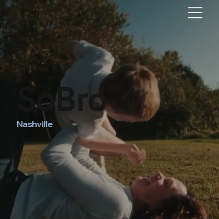
SoBro
Nashville